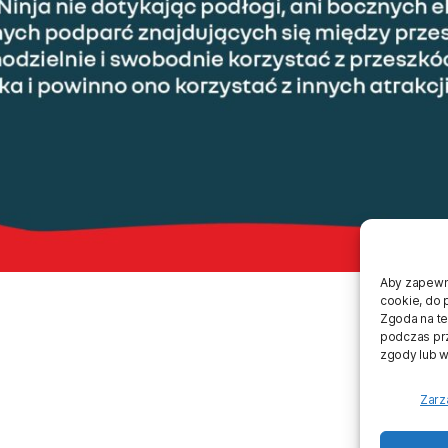
Aby zapewnić
cookie, do 
Zgoda na te
podczas prze
zgody lub w
Regulami
Zarz
Regulamin C