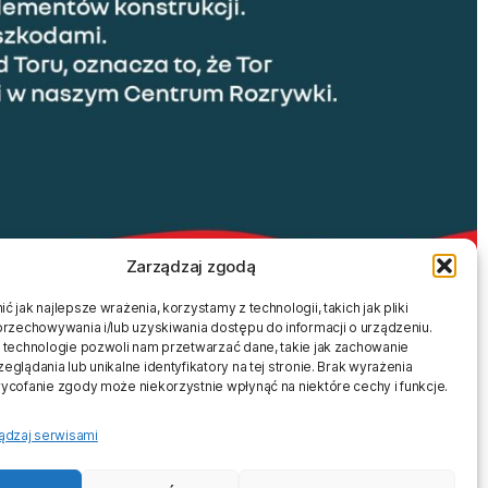
Zarządzaj zgodą
 jak najlepsze wrażenia, korzystamy z technologii, takich jak pliki
przechowywania i/lub uzyskiwania dostępu do informacji o urządzeniu.
 technologie pozwoli nam przetwarzać dane, takie jak zachowanie
glądania lub unikalne identyfikatory na tej stronie. Brak wyrażenia
ycofanie zgody może niekorzystnie wpłynąć na niektóre cechy i funkcje.
ny
Kontakt
ądzaj serwisami
entrum Rozrywki
Centrum Rozrywki Bajkowy Labirynt